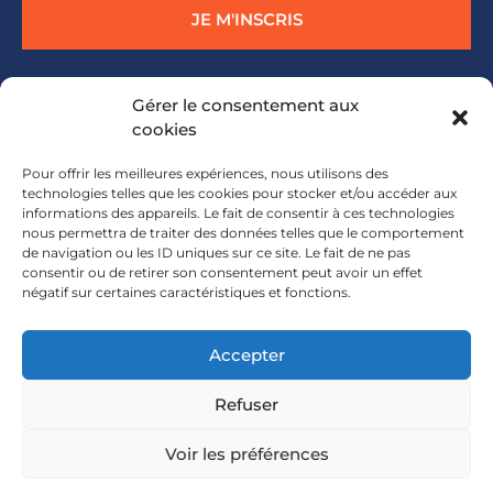
JE M'INSCRIS
Gérer le consentement aux
JE CANDIDATE
cookies
Pour offrir les meilleures expériences, nous utilisons des
Pour toute question Carine de la team Envi vous
technologies telles que les cookies pour stocker et/ou accéder aux
répondra :
carine@envischool.com
.
informations des appareils. Le fait de consentir à ces technologies
nous permettra de traiter des données telles que le comportement
de navigation ou les ID uniques sur ce site. Le fait de ne pas
consentir ou de retirer son consentement peut avoir un effet
négatif sur certaines caractéristiques et fonctions.
Accepter
Envi © 2026. Tous droits réservés.
Refuser
CGU
Mentions légales
Voir les préférences
Politique de confidentialité