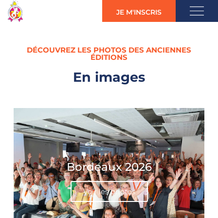
JE M'INSCRIS
DÉCOUVREZ
LES
PHOTOS
DES
ANCIENNES
ÉDITIONS
En
images
Bordeaux 2026
Voir les photos